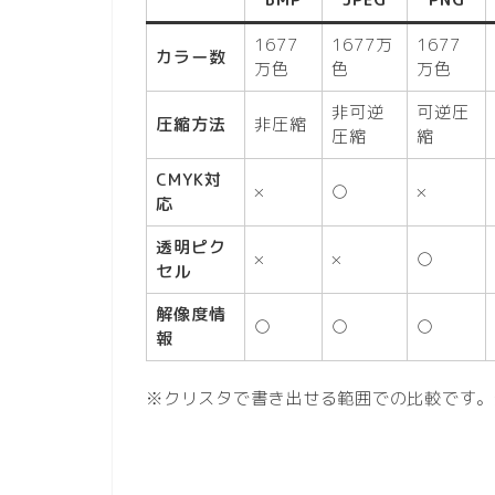
BMP
JPEG
PNG
1677
1677万
1677
カラー数
万色
色
万色
非可逆
可逆圧
圧縮方法
非圧縮
圧縮
縮
CMYK対
×
○
×
応
透明ピク
×
×
○
セル
解像度情
○
○
○
報
※クリスタで書き出せる範囲での比較です。