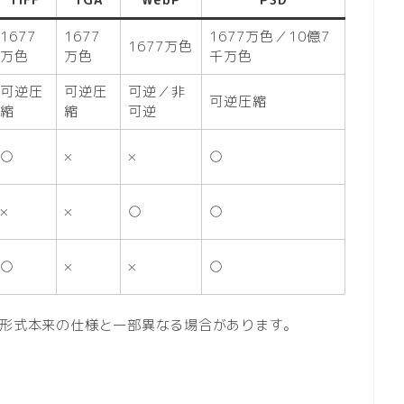
TIFF
TGA
WebP
PSD
1677
1677
1677万色／10億7
1677万色
万色
万色
千万色
可逆圧
可逆圧
可逆／非
可逆圧縮
縮
縮
可逆
○
×
×
○
×
×
○
○
○
×
×
○
形式本来の仕様と一部異なる場合があります。