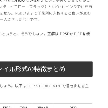
はCMYKに対応していない」
という事実からきていると
ゼンタ・イエロー・ブラック）という4色インクで色を再
えません。RGBのままで印刷所に入稿すると色味が変わ
が一人歩きしたわけです。
適かというと、そうでもない。
正解は「PSDかTIFFを使
ァイル形式の特徴まとめ
。以下はCLIP STUDIO PAINTで書き出せる主