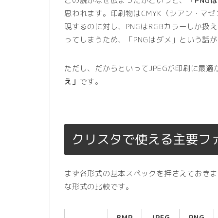
この説がなぜ広まったかというと、
「PNG
思われます。印刷物はCMYK（シアン・マ
現するのに対し、PNGはRGBカラーしか扱
ってしまうため、「PNGはダメ」という話
ただし、だからといってJPEGが印刷に最
え」
です。
クリスタで使える主要フ
まず各形式の基本スペックを押さえておきましょう
な形式の比較です。