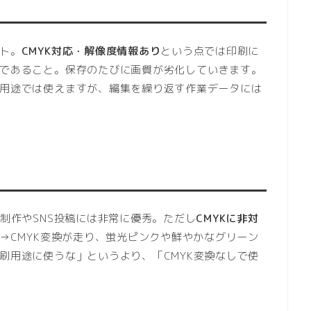
ト。
CMYK対応・解像度情報あり
という点では印刷に
であること。保存のたびに画質が劣化していきます。
用途では使えますが、編集を繰り返す作業データには
制作やSNS投稿には非常に優秀。ただし
CMYKに非対
→CMYK変換が走り、蛍光ピンクや鮮やかなグリーン
刷用途に使うな」というより、「CMYK変換なしで使