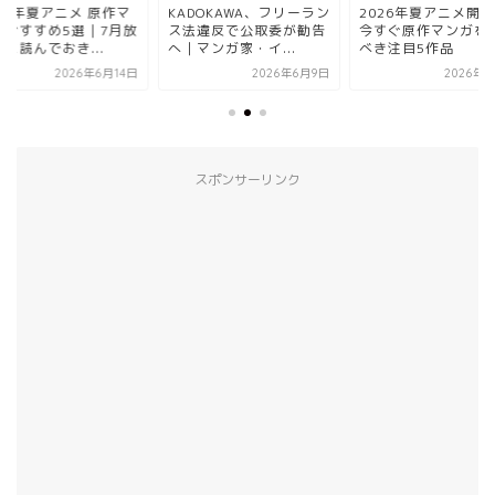
ニメ 原作マ
KADOKAWA、フリーラン
2026年夏アニメ開幕！
5選｜7月放
ス法違反で公取委が勧告
今すぐ原作マンガを読む
き...
へ｜マンガ家・イ...
べき注目5作品
026年6月14日
2026年6月9日
2026年7月1日
スポンサーリンク