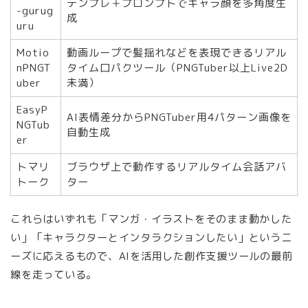
テンプレ＋プロンプトでキャラ顔を多角度生
-gurug
成
uru
Motio
動画ループで髪揺れなどを表現できるリアル
nPNGT
タイム口パクツール（PNGTuber以上Live2D
uber
未満）
EasyP
AI表情差分からPNGTuber用4パターン画像を
NGTub
自動生成
er
トマリ
ブラウザ上で動作するリアルタイム会話アバ
トーク
ター
これらはいずれも「マンガ・イラストをそのまま動かした
い」「キャラクターとインタラクションしたい」というニ
ーズに応えるもので、AIを活用した創作支援ツールの最前
線を走っている。