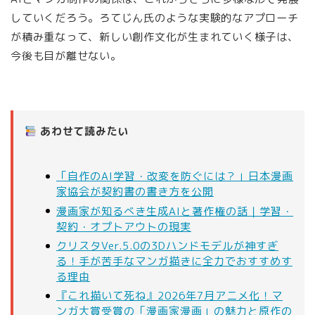
していくだろう。ろてじん氏のような実験的なアプローチ
が積み重なって、新しい創作文化が生まれていく様子は、
今後も目が離せない。
あわせて読みたい
「自作のAI学習・改変を防ぐには？」日本漫画
家協会が契約書の書き方を公開
漫画家が知るべき生成AIと著作権の話｜学習・
契約・オプトアウトの現実
クリスタVer.5.0の3Dハンドモデルが神すぎ
る！手が苦手なマンガ描きに全力でおすすめす
る理由
『これ描いて死ね』2026年7月アニメ化！マ
ンガ大賞受賞の「漫画家漫画」の魅力と原作の