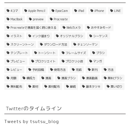
4コマ
Apple Pencil
EpocCam
iPad
iPhone
LINE
MacBook
preview
Procreate
Procreateで漫画を描く時に使える
Webカメラ
おやすみモード
イラスト
インク溜まり
オリジナルブラシ
シーケンス
スクリーントーン
ダウンロード方法
チェンソーマン
テンプレート
トーンシート
フレームサイズ
ブラシ
プレビュー
プロクリエイト
プロクリ小技
マンガ
レビュー
予約投稿
使用方法
完結
新刊
方法
月額
構成力
漫画
漫画ブラシ
漫画動画
無料ブラシ
無料配布
素材
素材配布
継続
藤本タツキ
買い切り
Twitterのタイムライン
Tweets by tsutsu_blog