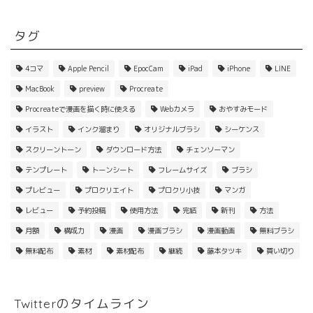
タグ
4コマ
Apple Pencil
EpocCam
iPad
iPhone
LINE
MacBook
preview
Procreate
Procreateで漫画を描く時に使える
Webカメラ
おやすみモード
イラスト
インク溜まり
オリジナルブラシ
シーケンス
スクリーントーン
ダウンロード方法
チェンソーマン
テンプレート
トーンシート
フレームサイズ
ブラシ
プレビュー
プロクリエイト
プロクリ小技
マンガ
レビュー
予約投稿
使用方法
完結
新刊
方法
月額
構成力
漫画
漫画ブラシ
漫画動画
無料ブラシ
無料配布
素材
素材配布
継続
藤本タツキ
買い切り
Twitterのタイムライン