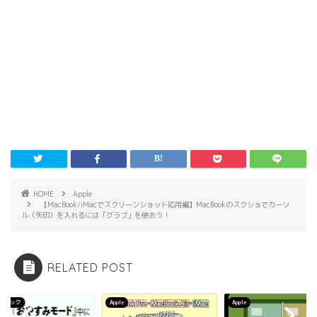
HOME
Apple
【MacBook/iMacでスクリーンショット応用編】MacBookのスクショでカーソ
ル（矢印）を入れるには「グラブ」を使おう！
RELATED POST
フハック
Apple
Apple