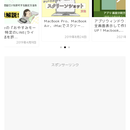
MacBook Pro、MacBook
アプリウィンドウ２
Air、iMacでスクリー...
全画面表示して作業
honeの『おやすみモー
UP！Macbook,...
で特定のLINE(ライ
電話を許...
2019年8月24日
2021年3
2019年4月9日
スポンサーリンク