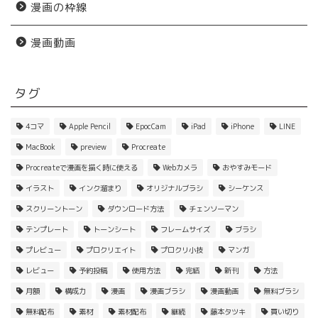
漫画の枠線
漫画動画
タグ
4コマ
Apple Pencil
EpocCam
iPad
iPhone
LINE
MacBook
preview
Procreate
Procreateで漫画を描く時に使える
Webカメラ
おやすみモード
イラスト
インク溜まり
オリジナルブラシ
シーケンス
スクリーントーン
ダウンロード方法
チェンソーマン
テンプレート
トーンシート
フレームサイズ
ブラシ
プレビュー
プロクリエイト
プロクリ小技
マンガ
レビュー
予約投稿
使用方法
完結
新刊
方法
月額
構成力
漫画
漫画ブラシ
漫画動画
無料ブラシ
無料配布
素材
素材配布
継続
藤本タツキ
買い切り