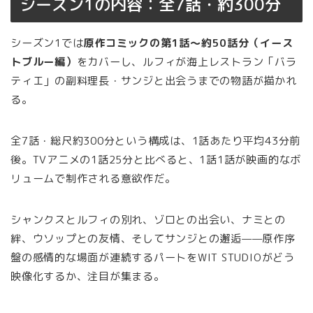
シーズン1の内容：全7話・約300分
シーズン1では
原作コミックの第1話〜約50話分（イース
トブルー編）
をカバーし、ルフィが海上レストラン「バラ
ティエ」の副料理長・サンジと出会うまでの物語が描かれ
る。
全7話・総尺約300分という構成は、1話あたり平均43分前
後。TVアニメの1話25分と比べると、1話1話が映画的なボ
リュームで制作される意欲作だ。
シャンクスとルフィの別れ、ゾロとの出会い、ナミとの
絆、ウソップとの友情、そしてサンジとの邂逅——原作序
盤の感情的な場面が連続するパートをWIT STUDIOがどう
映像化するか、注目が集まる。