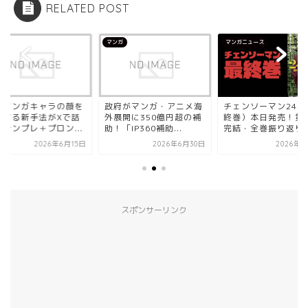
RELATED POST
ガ
マンガ
マンガニュース
Iでマンガキャラの顔を
政府がマンガ・アニメ海
チェンソーマン24巻
産する新手法がXで話
外展開に350億円超の補
終巻）本日発売！第
｜テンプレ＋プロン...
助！「IP360補助...
完結・全巻振り返りと.
2026年6月15日
2026年6月30日
2026年6
スポンサーリンク