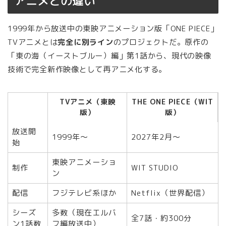
アニメとの違い
1999年から放送中の東映アニメーション版「ONE PIECE」
TVアニメとは
完全に別ライン
のプロジェクトだ。原作の
「東の海（イーストブルー）編」第1話から、現代の映像
技術で完全新作映像として再アニメ化する。
TVアニメ（東映
THE ONE PIECE（WIT
版）
版）
放送開
1999年〜
2027年2月〜
始
東映アニメーショ
制作
WIT STUDIO
ン
配信
フジテレビ系ほか
Netflix（世界配信）
シーズ
多数（現在エルバ
全7話・約300分
ン1話数
フ編放送中）