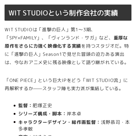
WIT STUDIOという制作会社の実績
WIT STUDIOは「進撃の巨人」第1〜3期、
「SPY×FAMILY」、「ヴィンランド・サガ」など、
重厚な
原作をさらに力強く映像化する実績
を持つスタジオだ。特
に「進撃の巨人」Season1で見せた冒頭の迫力ある演出
は、今なおアニメ史に残る映像として語り継がれている。
「ONE PIECE」という巨大IPをどう「WIT STUDIO流」に
再解釈するか——スタッフ陣も実力派が集結している。
監督：
肥塚正史
シリーズ構成・脚本：
岸本卓
キャラクターデザイン・総作画監督：
浅野恭司・本
多孝敏