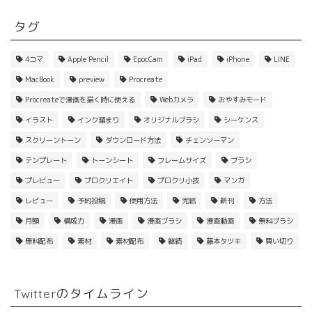
タグ
4コマ
Apple Pencil
EpocCam
iPad
iPhone
LINE
MacBook
preview
Procreate
Procreateで漫画を描く時に使える
Webカメラ
おやすみモード
イラスト
インク溜まり
オリジナルブラシ
シーケンス
スクリーントーン
ダウンロード方法
チェンソーマン
テンプレート
トーンシート
フレームサイズ
ブラシ
プレビュー
プロクリエイト
プロクリ小技
マンガ
レビュー
予約投稿
使用方法
完結
新刊
方法
月額
構成力
漫画
漫画ブラシ
漫画動画
無料ブラシ
無料配布
素材
素材配布
継続
藤本タツキ
買い切り
Twitterのタイムライン