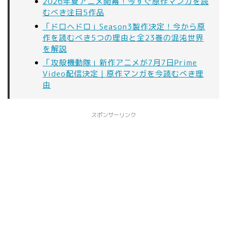
2026年夏アニメ開幕！今すぐ原作マンガを読
むべき注目5作品
「ドロヘドロ」Season3製作決定！今から原
作を読むべき5つの理由と全23巻の混沌世界
を解説
「攻殻機動隊」新作アニメが7月7日Prime
Video配信決定｜原作マンガを今読むべき理
由
スポンサーリンク