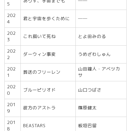
ありす、宇宙までも
──
5
202
君と宇宙を歩くために
──
4
202
これ描いて死ね
とよ田みのる
3
202
ダーウィン事変
うめざわしゅん
2
202
山田鐘人・アベツカ
葬送のフリーレン
1
サ
202
ブルーピリオド
山口つばさ
0
201
彼方のアストラ
篠原健太
9
201
BEASTARS
板垣巴留
8