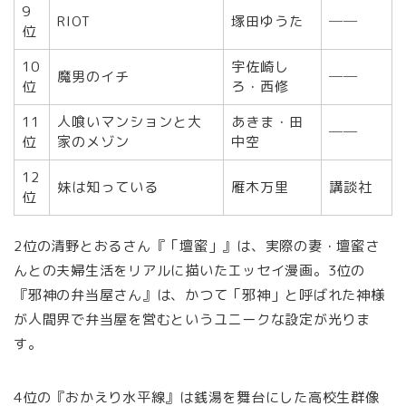
9
RIOT
塚田ゆうた
──
位
10
宇佐崎し
魔男のイチ
──
位
ろ・西修
11
人喰いマンションと大
あきま・田
──
位
家のメゾン
中空
12
妹は知っている
雁木万里
講談社
位
2位の清野とおるさん『「壇蜜」』は、実際の妻・壇蜜さ
んとの夫婦生活をリアルに描いたエッセイ漫画。3位の
『邪神の弁当屋さん』は、かつて「邪神」と呼ばれた神様
が人間界で弁当屋を営むというユニークな設定が光りま
す。
4位の『おかえり水平線』は銭湯を舞台にした高校生群像