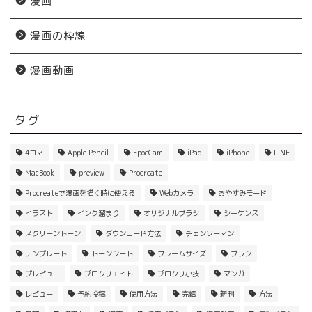
漫画
漫画の枠線
漫画動画
タグ
4コマ
Apple Pencil
EpocCam
iPad
iPhone
LINE
MacBook
preview
Procreate
Procreateで漫画を描く時に使える
Webカメラ
おやすみモード
イラスト
インク溜まり
オリジナルブラシ
シーケンス
スクリーントーン
ダウンロード方法
チェンソーマン
テンプレート
トーンシート
フレームサイズ
ブラシ
プレビュー
プロクリエイト
プロクリ小技
マンガ
レビュー
予約投稿
使用方法
完結
新刊
方法