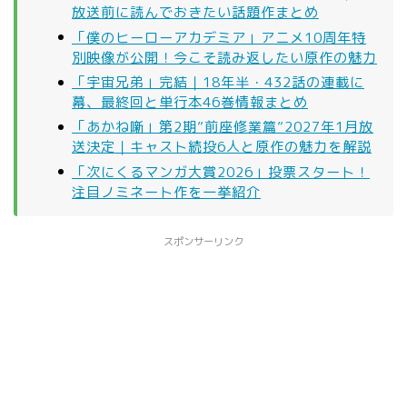
放送前に読んでおきたい話題作まとめ
「僕のヒーローアカデミア」アニメ10周年特
別映像が公開！今こそ読み返したい原作の魅力
「宇宙兄弟」完結｜18年半・432話の連載に
幕、最終回と単行本46巻情報まとめ
「あかね噺」第2期”前座修業篇”2027年1月放
送決定｜キャスト続投6人と原作の魅力を解説
「次にくるマンガ大賞2026」投票スタート！
注目ノミネート作を一挙紹介
スポンサーリンク