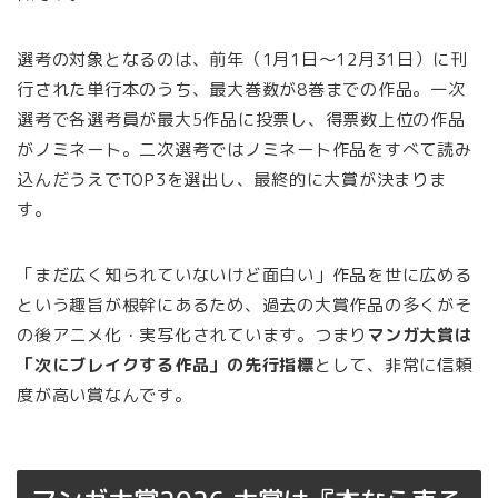
選考の対象となるのは、前年（1月1日〜12月31日）に刊
行された単行本のうち、最大巻数が8巻までの作品。一次
選考で各選考員が最大5作品に投票し、得票数上位の作品
がノミネート。二次選考ではノミネート作品をすべて読み
込んだうえでTOP3を選出し、最終的に大賞が決まりま
す。
「まだ広く知られていないけど面白い」作品を世に広める
という趣旨が根幹にあるため、過去の大賞作品の多くがそ
の後アニメ化・実写化されています。つまり
マンガ大賞は
「次にブレイクする作品」の先行指標
として、非常に信頼
度が高い賞なんです。