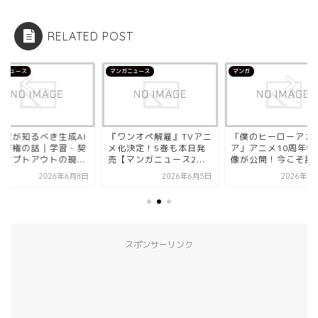
RELATED POST
ガニュース
マンガ
マンガニュース
ワンオペ解雇』TVアニ
「僕のヒーローアカデミ
漫画家が知るべき生成
化決定！5巻も本日発
ア」アニメ10周年特別映
と著作権の話｜学習
マンガニュース2...
像が公開！今こそ読み...
約・オプトアウトの現.
2026年6月5日
2026年6月17日
2026年6
スポンサーリンク