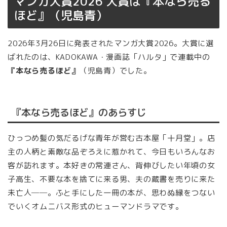
マンガ大賞2026 大賞は『本なら売る
ほど』（児島青）
2026年3月26日に発表されたマンガ大賞2026。大賞に選
ばれたのは、KADOKAWA・漫画誌「ハルタ」で連載中の
『本なら売るほど』
（児島青）でした。
『本なら売るほど』のあらすじ
ひっつめ髪の気だるげな青年が営む古本屋「十月堂」。店
主の人柄と素敵な品ぞろえに惹かれて、今日もいろんなお
客が訪れます。本好きの常連さん、背伸びしたい年頃の女
子高生、不要な本を捨てに来る男、夫の蔵書を売りに来た
未亡人──。ふと手にした一冊の本が、思わぬ縁をつない
でいくオムニバス形式のヒューマンドラマです。