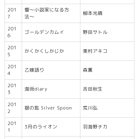
201
響〜小説家になる方
柳本光晴
7
法〜
201
ゴールデンカムイ
野田サトル
6
201
かくかくしかじか
東村アキコ
5
201
乙嫁語り
森薫
4
201
海街diary
吉田秋生
3
201
銀の匙 Silver Spoon
荒川弘
2
201
3月のライオン
羽海野チカ
1