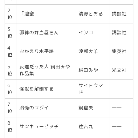
2
「壇蜜」
清野とおる
講談社
位
3
邪神の弁当屋さん
イシコ
講談社
位
4
おかえり水平線
渡部大羊
集英社
位
5
友達だった人 絹田みや
絹田みや
光文社
位
作品集
6
サイトウマ
怪獣を解剖する
──
位
ド
7
路傍のフジイ
鍋倉夫
──
位
8
サンキューピッチ
住吉九
──
位